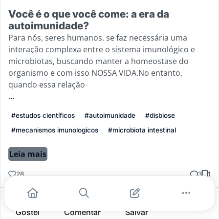
Você é o que você come: a era da
autoimunidade?
Para nós, seres humanos, se faz necessária uma
interação complexa entre o sistema imunológico e
microbiotas, buscando manter a homeostase do
organismo e com isso NOSSA VIDA.No entanto,
quando essa relação
...
#estudos científicos
#autoimunidade
#disbiose
#mecanismos imunologicos
#microbiota intestinal
Leia mais
28
3
1
Gostei
Comentar
Salvar