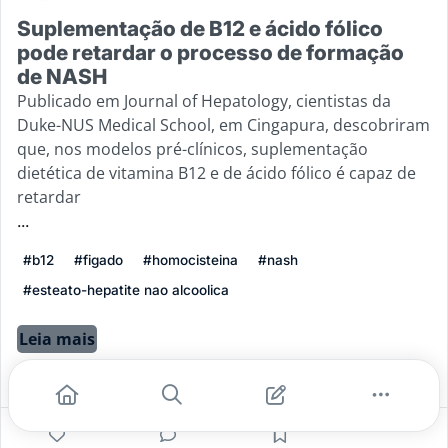
Suplementação de B12 e ácido fólico
pode retardar o processo de formação
de NASH
Publicado em Journal of Hepatology, cientistas da
Duke-NUS Medical School, em Cingapura, descobriram
que, nos modelos pré-clínicos, suplementação
dietética de vitamina B12 e de ácido fólico é capaz de
retardar
...
#b12
#figado
#homocisteina
#nash
#esteato-hepatite nao alcoolica
Leia mais
10
0
1