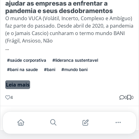
ajudar as empresas a enfrentar a
pandemia e seus desdobramentos
O mundo VUCA (Volátil, Incerto, Complexo e Ambíguo)
faz parte do passado. Desde abril de 2020, a pandemia
(e o Jamais Cascio) cunharam o termo mundo BANI
(Frágil, Ansioso, Não
...
#saúde corporativa
#lideranca sustentavel
#bani na saude
#bani
#mundo bani
Leia mais
4
0
0
Gostei
Comentar
Salvar