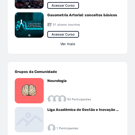
Acessar Curso
Gasometria Arterial: conceitos básicos
31 alunos inscritos
Acessar Curso
Ver mais
Grupos da Comunidade
Neurologia
93 Participantes
Liga Acadêmica de Gestão e Inovação Médica - LAGIM
1 Participantes