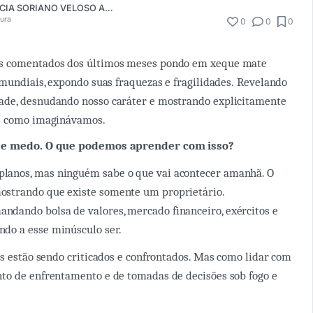
CRISTINA MARCIA SORIANO VELOSO ANDREACCI
tura
0
0
0
s comentados dos últimos meses pondo em xeque mate
 mundiais, expondo suas fraquezas e fragilidades. Revelando
de, desnudando nosso caráter e mostrando explicitamente
s como imaginávamos.
o e medo. O que podemos aprender com isso?
planos, mas ninguém sabe o que vai acontecer amanhã. O
ostrando que existe somente um proprietário.
ndando bolsa de valores, mercado financeiro, exércitos e
ndo a esse minúsculo ser.
s estão sendo criticados e confrontados. Mas como lidar com
to de enfrentamento e de tomadas de decisões sob fogo e