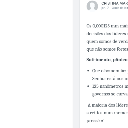
jan. 7 -
3 min de lei
Os 0,000125 mm mai
decisões dos líderes
quem somos de verda
que não somos forte
Sofrimento, pânic
Que o homem faz 
Senhor está nos m
125 nanômetros ma
governos se curva
A maioria dos lídere
a crítica num momen
pressão?