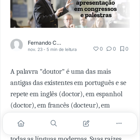
Fernando Carbonieri
0
0
0
nov. 23 -
5 min de leitura
A palavra "doutor" é uma das mais
antigas das existentes em português e se
repete em inglês (doctor), em espanhol
(doctor), em francês (docteur), em
italiano (dottore), em alemão (doktor) e,
com ligeiras variantes, praticamente em
todas as línguas modernas. Suas raízes