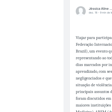
Jéssica Aline Giovan
dez. 18 -
9 min de l
Viajar para particip
Federação Internaci
Brazil), um evento q
representando ao todo
dias marcados por in
aprendizado, com ses
negligenciados e qu
situação de violência
principais assuntos 
foram discutidos em 
maiores instituições
Medicina), ABEM (As