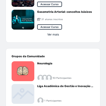
Acessar Curso
Gasometria Arterial: conceitos básicos
31 alunos inscritos
Acessar Curso
Ver mais
Grupos da Comunidade
Neurologia
93 Participantes
Liga Acadêmica de Gestão e Inovação Médica - LAGIM
1 Participantes