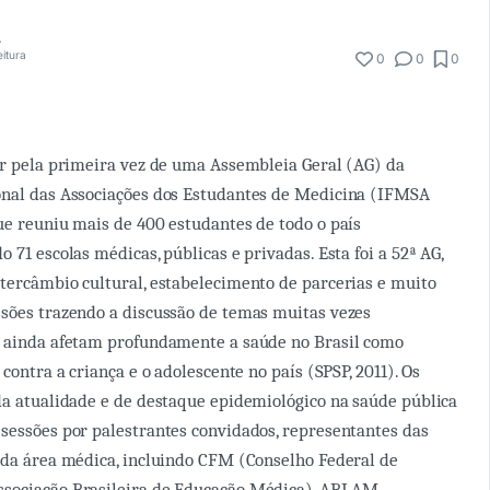
etti
eitura
0
0
0
ar pela primeira vez de uma Assembleia Geral (AG) da
onal das Associações dos Estudantes de Medicina (IFMSA
ue reuniu mais de 400 estudantes de todo o país
 71 escolas médicas, públicas e privadas. Esta foi a 52ª AG,
tercâmbio cultural, estabelecimento de parcerias e muito
sões trazendo a discussão de temas muitas vezes
e ainda afetam profundamente a saúde no Brasil como
 contra a criança e o adolescente no país (SPSP, 2011). Os
da atualidade e de destaque epidemiológico na saúde pública
sessões por palestrantes convidados, representantes das
 da área médica, incluindo CFM (Conselho Federal de
sociação Brasileira de Educação Médica), ABLAM