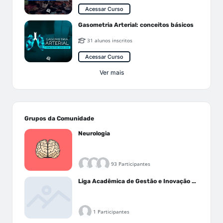
Acessar Curso
Gasometria Arterial: conceitos básicos
31 alunos inscritos
Acessar Curso
Ver mais
Grupos da Comunidade
Neurologia
93 Participantes
Liga Acadêmica de Gestão e Inovação Médica - LAGIM
1 Participantes