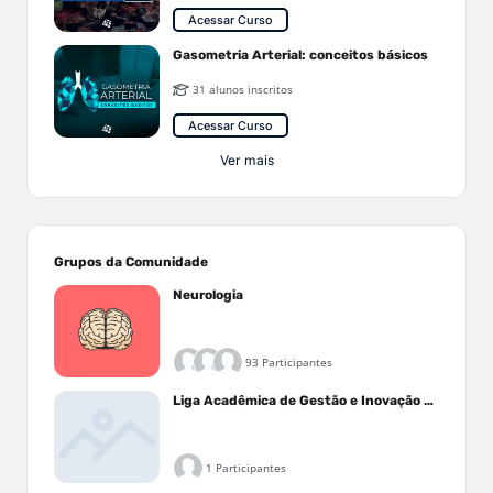
Acessar Curso
Gasometria Arterial: conceitos básicos
31 alunos inscritos
Acessar Curso
Ver mais
Grupos da Comunidade
Neurologia
93 Participantes
Liga Acadêmica de Gestão e Inovação Médica - LAGIM
1 Participantes