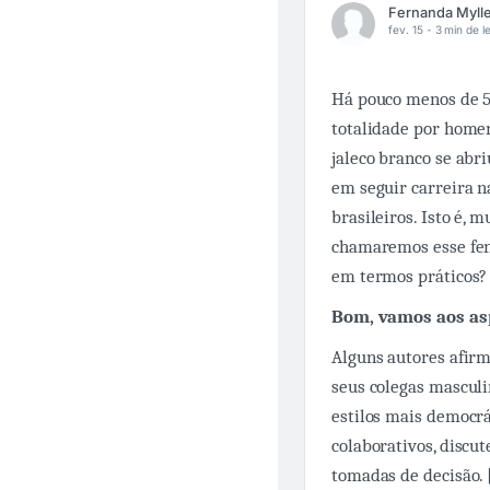
fev. 15 -
3 min de le
Há pouco menos de 50
totalidade por homen
jaleco branco se ab
em seguir carreira n
brasileiros. Isto é,
chamaremos esse fen
em termos práticos?
Bom, vamos aos asp
Alguns autores afir
seus colegas masculi
estilos mais democr
colaborativos, discu
tomadas de decisão. 