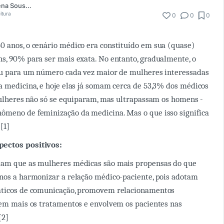
Fernanda Myllena Sousa Campos
itura
0
0
0
 anos, o cenário médico era constituído em sua (quase)
s, 90% para ser mais exata. No entanto, gradualmente, o
riu para um número cada vez maior de mulheres interessadas
a medicina, e hoje elas já somam cerca de 53,3% dos médicos
 mulheres não só se equiparam, mas ultrapassam os homens -
ômeno de feminização da medicina. Mas o que isso significa
 [1]
ectos positivos:
mam que as mulheres médicas são mais propensas do que
nos a harmonizar a relação médico-paciente, pois adotam
áticos de comunicação, promovem relacionamentos
tem mais os tratamentos e envolvem os pacientes nas
[2]