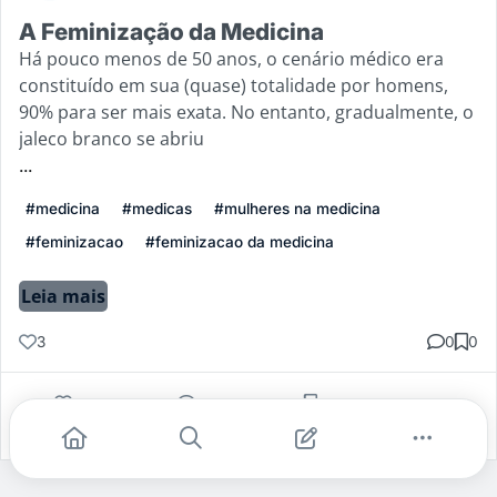
A Feminização da Medicina
Há pouco menos de 50 anos, o cenário médico era
constituído em sua (quase) totalidade por homens,
90% para ser mais exata. No entanto, gradualmente, o
jaleco branco se abriu
...
#medicina
#medicas
#mulheres na medicina
#feminizacao
#feminizacao da medicina
Leia mais
3
0
0
Gostei
Comentar
Salvar