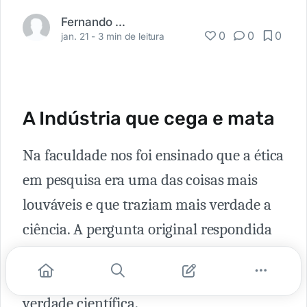
Fernando Carbonieri
0
0
0
jan. 21 -
3 min de leitura
A Indústria que cega e mata
Na faculdade nos foi ensinado que a ética
em pesquisa era uma das coisas mais
louváveis e que traziam mais verdade a
ciência. A pergunta original respondida
ou não, deveria ser provada ou replicada
por pares, para que se tornasse uma
verdade científica.