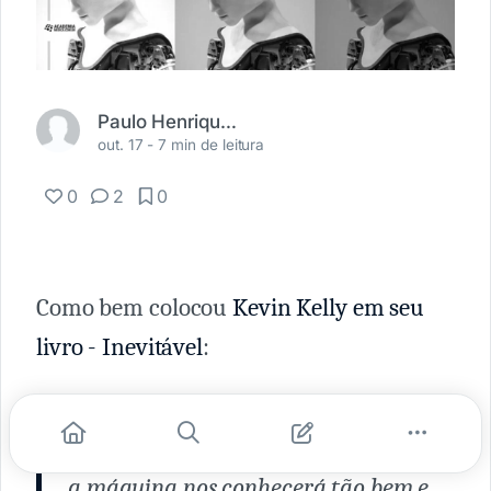
Paulo Henrique Azevedo
out. 17 -
7 min de leitura
0
2
0
Como bem colocou
Kevin Kelly em seu
livro - Inevitável
:
"Viveremos um tempo em que
a máquina nos conhecerá tão bem e