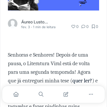
Áureo Lustosa Guérios
0
0
0
fev. 3 -
1 min de leitura
Senhoras e Senhores! Depois de uma
pausa, o Literatura Viral está de volta
para uma segunda temporada! Agora
que já entreguei minha tese (
quer ler?
) e
virei Doutor (que phyno e chyque, não?),
as energias estão sobrando para ler,
tagarelar e fazer piadinhas ruins.