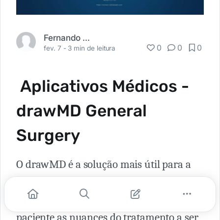
Fernando Carbonieri
0
0
0
fev. 7 -
3 min de leitura
Aplicativos Médicos -
drawMD General
Surgery
O drawMD é a solução mais útil para a
interação Médico-Paciente. Com ele você
consegue, de maneira visual, explicar ao
paciente as nuances do tratamento a ser