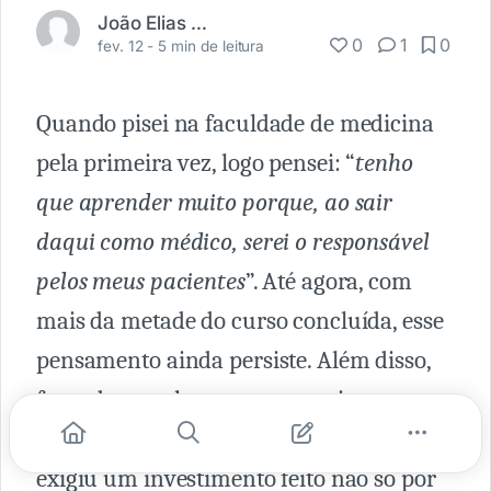
João Elias de Godoi
0
1
0
fev. 12 -
5 min de leitura
Quando pisei na faculdade de medicina
pela primeira vez, logo pensei: “
tenho
que aprender muito porque, ao sair
daqui como médico, serei o responsável
pelos meus pacientes
”. Até agora, com
mais da metade do curso concluída, esse
pensamento ainda persiste. Além disso,
fazendo uma breve retrospectiva,
reconheço que o que aprendi até hoje
exigiu um investimento feito não só por