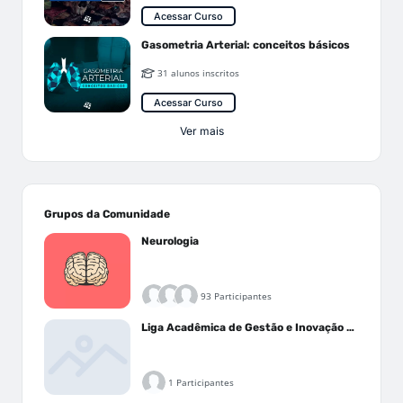
Acessar Curso
Gasometria Arterial: conceitos básicos
31 alunos inscritos
Acessar Curso
Ver mais
Grupos da Comunidade
Neurologia
93 Participantes
Liga Acadêmica de Gestão e Inovação Médica - LAGIM
1 Participantes