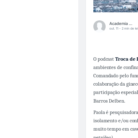
Academia Médica
out. 11 -
2 min de le
O podcast
Troca de 
ambientes de confina
Comandado pelo fund
colaboração da ginec
participação especia
Barros Delben.
Paola é pesquisadora
isolamento e/ou con
muito tempo em caver
petróleo).