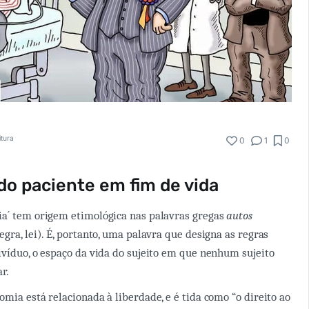
itura
0
1
0
o paciente em fim de vida
ia´ tem origem etimológica nas palavras gregas
autos
egra, lei). É, portanto, uma palavra que designa as regras
ivíduo, o espaço da vida do sujeito em que nenhum sujeito
r.
mia está relacionada à liberdade, e é tida como “o direito ao