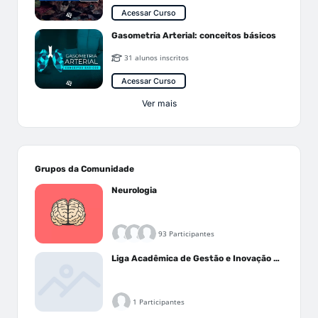
Acessar Curso
Gasometria Arterial: conceitos básicos
31 alunos inscritos
Acessar Curso
Ver mais
Grupos da Comunidade
Neurologia
93 Participantes
Liga Acadêmica de Gestão e Inovação Médica - LAGIM
1 Participantes