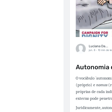
Luciana Dadalto
jun. 8 -
10 min de le
Autonomia d
O vocábulo ´autonom
(próprio) e
nomos
(r
próprias de cada ind
externo pode penetra
Juridicamente, autono