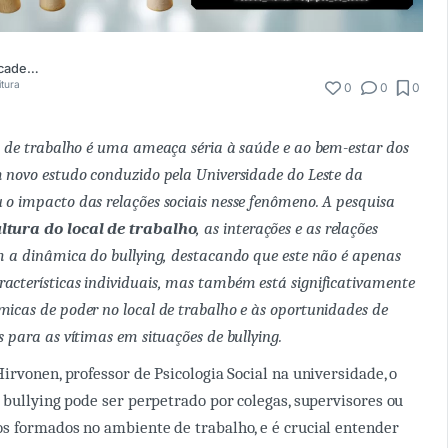
Comunidade Academia Médica
itura
0
0
0
al de trabalho é uma ameaça séria à saúde e ao bem-estar dos
m novo estudo conduzido pela Universidade do Leste da
 o impacto das relações sociais nesse fenômeno. A pesquisa
ltura do local de trabalho
, as interações e as relações
am a dinâmica do bullying, destacando que este não é apenas
acterísticas individuais, mas também está significativamente
micas de poder no local de trabalho e às oportunidades de
s para as vítimas em situações de bullying.
irvonen, professor de Psicologia Social na universidade, o
 bullying pode ser perpetrado por colegas, supervisores ou
 formados no ambiente de trabalho, e é crucial entender