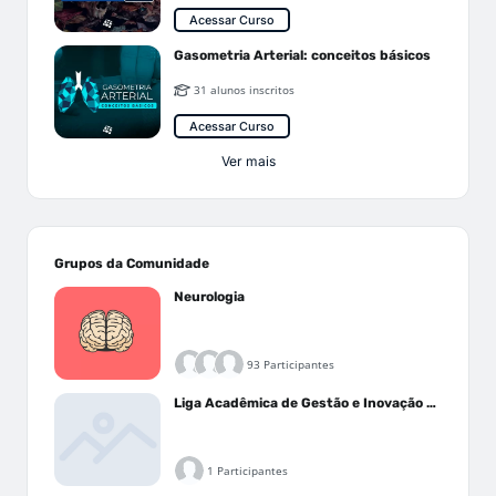
Acessar Curso
Gasometria Arterial: conceitos básicos
31 alunos inscritos
Acessar Curso
Ver mais
Grupos da Comunidade
Neurologia
93 Participantes
Liga Acadêmica de Gestão e Inovação Médica - LAGIM
1 Participantes