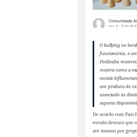
nov. 6 -
3 min de le
O bullying no loc
funcionários, e u
Finlândia mostrou
mostra como a
cu
sociais influenci
um produto de car
associado às dinâ
suporte disponívei
De acordo com Pasi H
estudo destaca que o
até mesmo por grupos