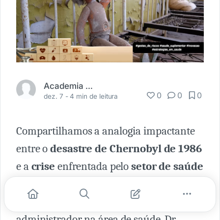
Academia Médica
0
0
0
dez. 7 -
4 min de leitura
Compartilhamos a analogia impactante
entre o
desastre de Chernobyl de 1986
e a
crise
enfrentada pelo
setor de saúde
suplementar brasileiro
. Uma reflexão
proposta pelo médico, também
administrador na área de saúde, Dr.