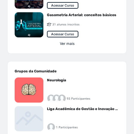
Acessar Curso
Gasometria Arterial: conceitos básicos
31 alunos inscritos
Acessar Curso
Ver mais
Grupos da Comunidade
Neurologia
93 Participantes
Liga Acadêmica de Gestão e Inovação Médica - LAGIM
1 Participantes