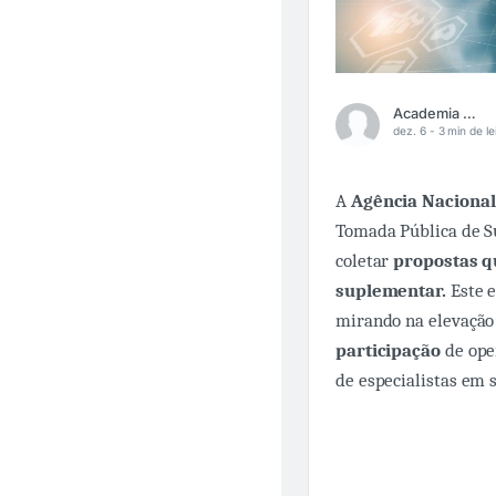
Academia Médica
dez. 6 -
3 min de le
A
Agência Naciona
Tomada Pública de Su
coletar
propostas q
suplementar.
Este e
mirando na elevação 
participação
de oper
de especialistas em 