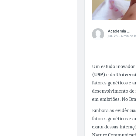
Academia Médica
jun. 26 -
4 min de le
Um estudo inovador 
(USP)
e da
Universi
fatores genéticos e 
desenvolvimento de f
em embriões. No Bras
Embora as evidência
fatores genéticos e a
exata dessas intera
Nature Communicatio