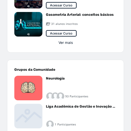
Acessar Curso
Gasometria Arterial: conceitos básicos
31 alunos inscritos
Acessar Curso
Ver mais
Grupos da Comunidade
Neurologia
93 Participantes
Liga Acadêmica de Gestão e Inovação Médica - LAGIM
1 Participantes