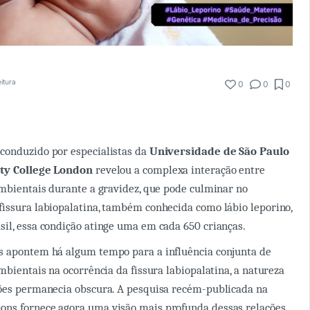
itura
0
0
0
conduzido por especialistas da
Universidade de São Paulo
ty College London
revelou a complexa interação entre
ambientais durante a gravidez, que pode culminar no
issura labiopalatina, também conhecida como lábio leporino,
il, essa condição atinge uma em cada 650 crianças.
s apontem há algum tempo para a influência conjunta de
mbientais na ocorrência da fissura labiopalatina, a natureza
ções permanecia obscura. A pesquisa recém-publicada na
ns fornece agora uma visão mais profunda dessas relações.