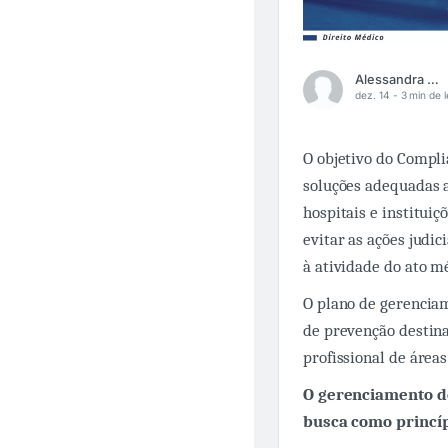
Alessandra Vianna
dez. 14 -
3 min de l
O objetivo do Compli
soluções adequadas ao
hospitais e institui
evitar as ações judic
à atividade do ato m
O plano de gerencia
de prevenção destina
profissional de área
O gerenciamento de 
busca como princíp