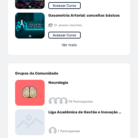
Acessar Curso
Gasometria Arterial: conceitos básicos
31 alunos inscritos
Acessar Curso
Ver mais
Grupos da Comunidade
Neurologia
93 Participantes
Liga Acadêmica de Gestão e Inovação Médica - LAGIM
1 Participantes