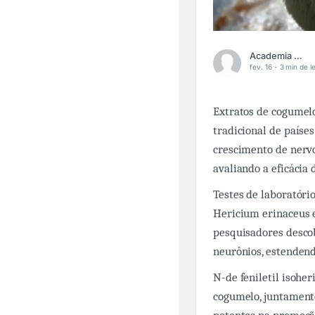
Academia Médica
fev. 16 -
3 min de le
Extratos de cogumelo
tradicional de paíse
crescimento de nerv
avaliando a eficácia 
Testes de laboratóri
Hericium erinaceus e
pesquisadores desco
neurônios, estendend
N-de feniletil isohe
cogumelo, juntament