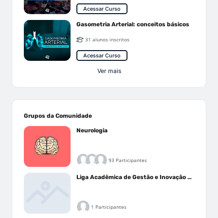
Acessar Curso
Gasometria Arterial: conceitos básicos
31 alunos inscritos
Acessar Curso
Ver mais
Grupos da Comunidade
Neurologia
93 Participantes
Liga Acadêmica de Gestão e Inovação Médica - LAGIM
1 Participantes