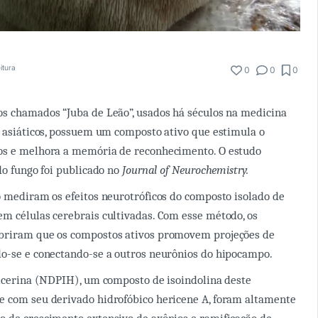
itura
0
0
0
s chamados “Juba de Leão”, usados há séculos na medicina
s asiáticos, possuem um composto ativo que estimula o
os e melhora a memória de reconhecimento. O estudo
do fungo foi publicado no
Journal of Neurochemistry.
o mediram os efeitos neurotróficos do composto isolado de
m células cerebrais cultivadas. Com esse método, os
briram que os compostos ativos promovem projeções de
o-se e conectando-se a outros neurônios do hipocampo.
ricerina (NDPIH), um composto de isoindolina deste
e com seu derivado hidrofóbico hericene A, foram altamente