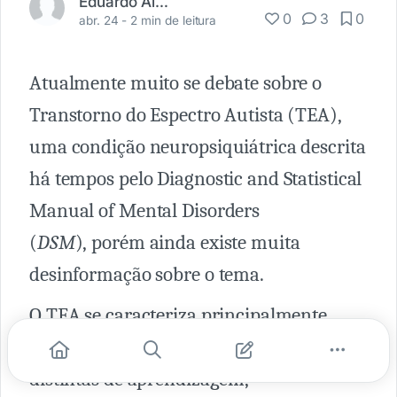
Eduardo Alcantara
0
3
0
abr. 24 -
2 min de leitura
Atualmente muito se debate sobre o
Transtorno do Espectro Autista (TEA),
uma condição neuropsiquiátrica descrita
há tempos pelo Diagnostic and Statistical
Manual of Mental Disorders
(
DSM
), porém ainda existe muita
desinformação sobre o tema.
O TEA se caracteriza principalmente
por interações sociais únicas, formas
distintas de aprendizagem,