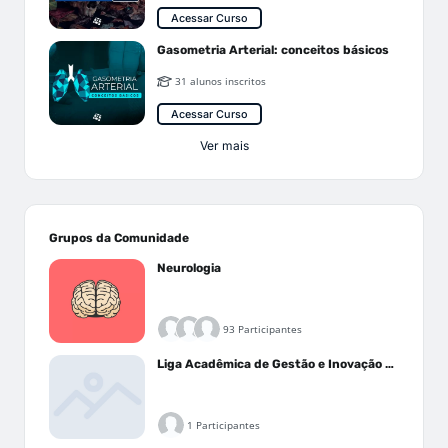
Acessar Curso
Gasometria Arterial: conceitos básicos
31 alunos inscritos
Acessar Curso
Ver mais
Grupos da Comunidade
Neurologia
93 Participantes
Liga Acadêmica de Gestão e Inovação Médica - LAGIM
1 Participantes