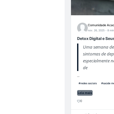
Comunidade Acad
nov. 26, 2025
- 8 min
Detox Digital e Se
Uma semana de “d
sintomas de dep
especialmente n
de
...
#redes sociais
#saúde me
Leia mais
0