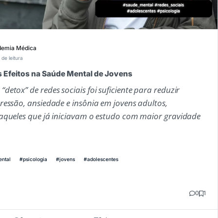
emia Médica
 de leitura
us Efeitos na Saúde Mental de Jovens
etox” de redes sociais foi suficiente para reduzir
ressão, ansiedade e insônia em jovens adultos,
aqueles que já iniciavam o estudo com maior gravidade
ntal
#psicologia
#jovens
#adolescentes
0
1