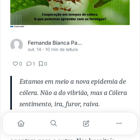
Fernanda Bianca Paes Gulinelli
out. 14 -
10 min de leitura
0
1
0
Estamos em meio a nova epidemia de
cólera. Não a do vibrião, mas a Cólera
sentimento, ira, furor, raiva.
Em todos os locais os ânimos se
exaltam, as vozes se elevam, os dedos