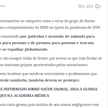
itura
0
0
0
 coronavírus se comporta como o vírus da gripe, de forma
om o comportamento do H1N1 na época da pandemia de 2019.
é transmitido
por gotículas e aerosóis
,
de animais para
s para pessoas e de pessoas para pessoas e tem um
e se espalhar globalmente.
de são sempre linha de frente, por serem os que irão fechar os
aos sintomas gripais apresentados pelos contactantes.
bém lembrar que médicos veterinários e profissionais que
trole sanitário, também devem se proteger.
E INFORMADO SOBRE SAÚDE GLOBAL, SIGA A GLOBAL
QUI NA ACADEMIA MÉDICA
is vista grossa, pois muitos de nós somos negligentes com