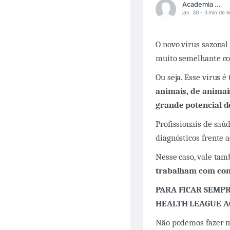
Academia Médica
jan. 30 -
3 min de le
O novo vírus sazonal
muito semelhante c
Ou seja. Esse vírus 
animais, de animai
grande potencial d
Profissionais de saú
diagnósticos frente 
Nesse caso, vale tam
trabalham com con
PARA FICAR SEMPR
HEALTH LEAGUE A
Não podemos fazer ma