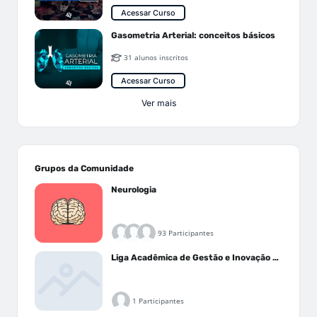
Acessar Curso
Gasometria Arterial: conceitos básicos
31 alunos inscritos
Acessar Curso
Ver mais
Grupos da Comunidade
Neurologia
93 Participantes
Liga Acadêmica de Gestão e Inovação Médica - LAGIM
1 Participantes