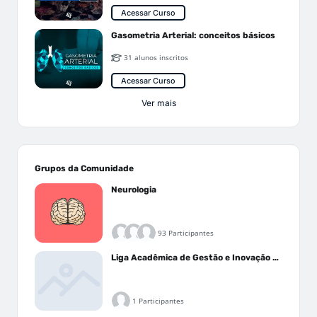
Acessar Curso
Gasometria Arterial: conceitos básicos
31 alunos inscritos
Acessar Curso
Ver mais
Grupos da Comunidade
Neurologia
93 Participantes
Liga Acadêmica de Gestão e Inovação Médica - LAGIM
1 Participantes