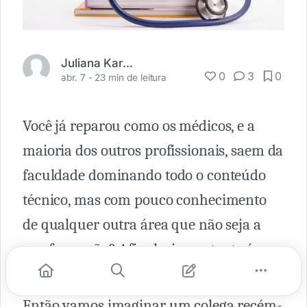
Juliana Karpinski
0
3
0
abr. 7 -
23 min de leitura
Você já reparou como os médicos, e a
maioria dos outros profissionais, saem da
faculdade dominando todo o conteúdo
técnico, mas com pouco conhecimento
de qualquer outra área que não seja a
sua formação? Afinal o importante é
saber sobre medicina, não é?
Então vamos imaginar um colega recém-