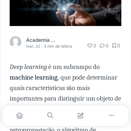
Academia Médica
0
0
0
mar. 22 -
3 min de leitura
Deep learning
é um subcampo do
machine learning
, que pode determinar
quais características são mais
importantes para distinguir um objeto de
análise de outro. Por meio dos processos
de gradiente descendente e
retropropagação, o algoritmo de