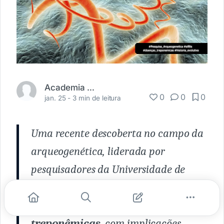
Academia Médica
0
0
0
jan. 25 -
3 min de leitura
Uma recente descoberta no campo da
arqueogenética, liderada por
pesquisadores da Universidade de
Zurique, está redefinindo a
compreensão
histórica das doenças
treponêmicas
, com implicações