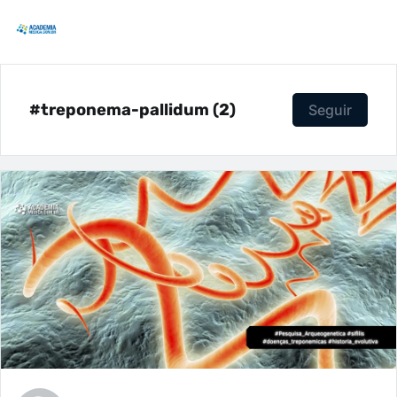
#treponema-pallidum (2)
Seguir