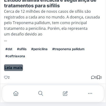
tratamentos para sífilis
Cerca de 12 milhões de novos casos de sífilis são
registrados a cada ano no mundo. A doença, causada
pelo Treponema pallidum, tem como principal
tratamento a penicilina. Porém, ela representa
um desafio devido ao
...
#dst
#sifilis
#penicilina
#treponema pallidum
#ceftriaxona
Leia mais
2
0
0
Gostei
Comentar
Salvar