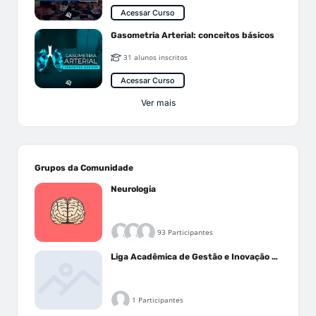
Acessar Curso
Gasometria Arterial: conceitos básicos
31 alunos inscritos
Acessar Curso
Ver mais
Grupos da Comunidade
Neurologia
93 Participantes
Liga Acadêmica de Gestão e Inovação Médica - LAGIM
1 Participantes