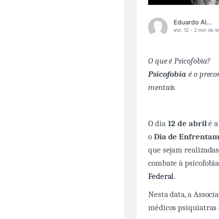
Eduardo Alcantara
abr. 12 -
2 min de le
O que é Psicofobia?
Psicofobia
é o preco
mentais.
O dia
12 de abril
é a
o
Dia de Enfrentam
que sejam realizada
combate à psicofobia
Federal
.
Nesta data, a Associ
médicos psiquiatras 