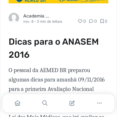
Academia Médica
0
0
0
nov. 8 -
3 min de leitura
Dicas para o ANASEM
2016
O pessoal da AEMED BR preparou
algumas dicas para amanhã 09/11/2016
para a primeira Avaliação Nacional
Seriada do Estudante de Medicina -
ANASEM - do Brasil. A prova é parte da