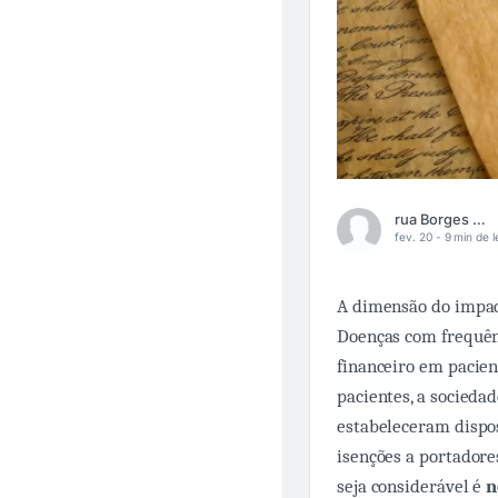
rua Borges Lagoa
fev. 20 -
9 min de l
A dimensão do impact
Doenças com frequênc
financeiro em pacien
pacientes, a sociedad
estabeleceram dispos
isenções a portador
seja considerável é
n