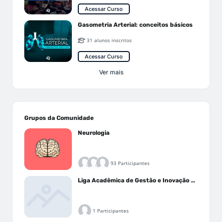
Acessar Curso
Gasometria Arterial: conceitos básicos
31 alunos inscritos
Acessar Curso
Ver mais
Grupos da Comunidade
Neurologia
93 Participantes
Liga Acadêmica de Gestão e Inovação Médica - LAGIM
1 Participantes