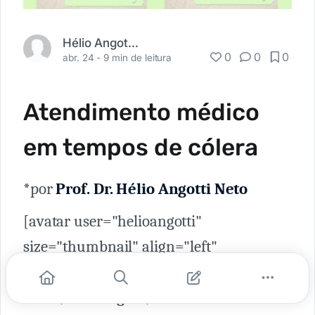
Hélio Angotti Neto
0
0
0
abr. 24 -
9 min de leitura
Atendimento médico
em tempos de cólera
*por
Prof. Dr. Hélio Angotti Neto
[avatar user="helioangotti"
size="thumbnail" align="left"
link="http://academiamedica.com.br/a
uthor/helioangotti/"