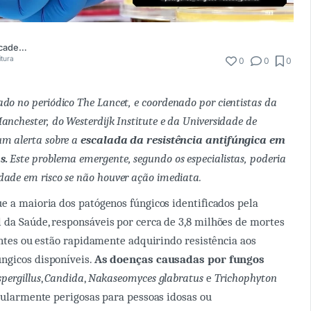
Comunidade Academia Médica
itura
0
0
0
ado no periódico
The Lancet
, e coordenado por cientistas da
anchester, do Westerdijk Institute e da Universidade de
um alerta sobre a
escalada da resistência antifúngica em
s.
Este problema emergente, segundo os especialistas, poderia
ade em risco se não houver ação imediata.
e a maioria dos patógenos fúngicos identificados pela
da Saúde, responsáveis por cerca de 3,8 milhões de mortes
tentes ou estão rapidamente adquirindo resistência aos
ngicos disponíveis.
As doenças causadas por fungos
pergillus
,
Candida
,
Nakaseomyces glabratus
e
Trichophyton
icularmente perigosas para pessoas idosas ou