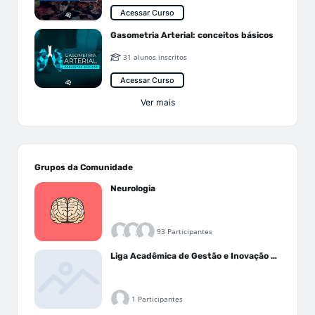
Acessar Curso
Gasometria Arterial: conceitos básicos
31 alunos inscritos
Acessar Curso
Ver mais
Grupos da Comunidade
Neurologia
93 Participantes
Liga Acadêmica de Gestão e Inovação Médica - LAGIM
1 Participantes