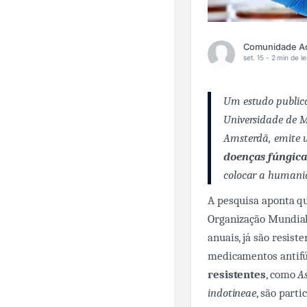
set. 15 -
2 min de le
Um estudo public
Universidade de M
Amsterdã, emite 
doenças fúngica
colocar a humanid
A pesquisa aponta qu
Organização Mundial 
anuais, já são resis
medicamentos antifú
resistentes
, como
As
indotineae
, são part