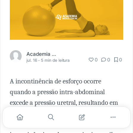
Academia Médica
0
0
0
jul. 16 -
5 min de leitura
A incontinência de esforço ocorre
quando a pressão intra-abdominal
excede a pressão uretral, resultando em
perda de urina ao tossir, espirrar e
praticar exercícios. Episódios de