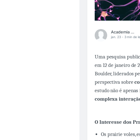
Academia Médica
jan. 23 -
3 min de le
Uma pesquisa publica
em 12 de janeiro de 
Boulder, liderados p
perspectiva sobre
co
estudo não é apenas 
complexa interaçã
O Interesse dos Pra
Os prairie voles,