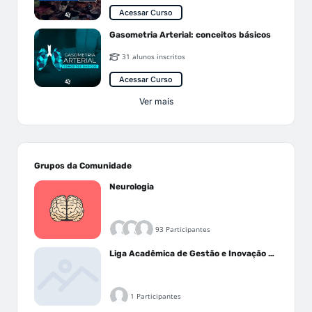
Acessar Curso
Gasometria Arterial: conceitos básicos
31 alunos inscritos
Acessar Curso
Ver mais
Grupos da Comunidade
Neurologia
93 Participantes
Liga Acadêmica de Gestão e Inovação Médica - LAGIM
1 Participantes