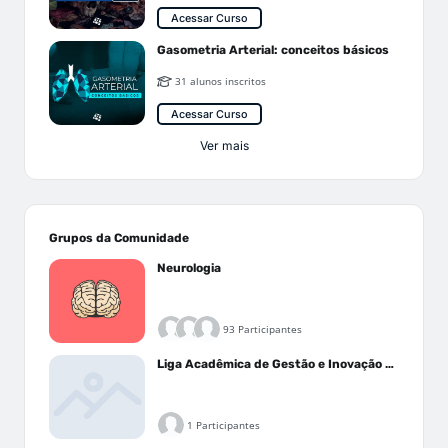
Acessar Curso
Gasometria Arterial: conceitos básicos
31 alunos inscritos
Acessar Curso
Ver mais
Grupos da Comunidade
Neurologia
93 Participantes
Liga Acadêmica de Gestão e Inovação Médica - LAGIM
1 Participantes