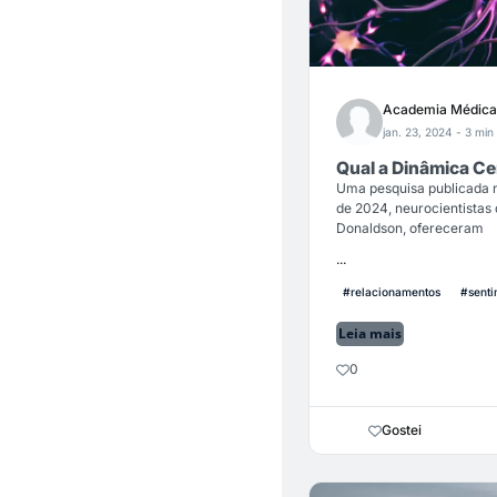
Academia Médica
jan. 23, 2024
- 3 min 
Qual a Dinâmica Ce
Uma pesquisa publicada na
de 2024, neurocientistas
Donaldson, ofereceram
...
#relacionamentos
#senti
Leia mais
0
Gostei