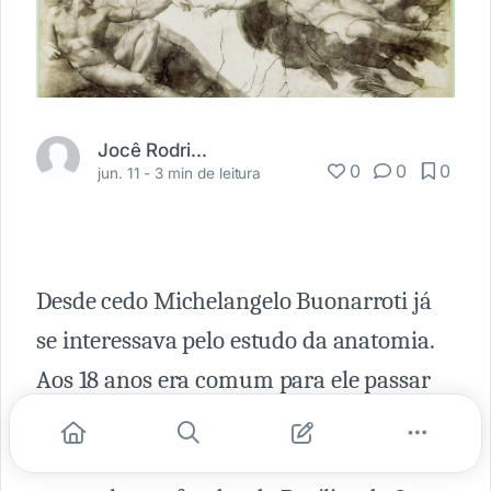
Jocê Rodrigues
0
0
0
jun. 11 -
3 min de leitura
Desde cedo Michelangelo Buonarroti já
se interessava pelo estudo da anatomia.
Aos 18 anos era comum para ele passar
noites e mais noites acordado, dissecando
cadáveres humanos à luz de velas em