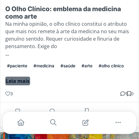
O Olho Clínico: emblema da medicina
como arte
Na minha opinião, o olho clínico constitui o atributo
que mais nos remete à arte da medicina no seu mais
genuíno sentido. Requer curiosidade e finuria de
pensamento. Exige do
...
#paciente
#medicina
#saúde
#arte
#olho clinico
Leia mais
3
1
0
Gostei
Comentar
Salvar