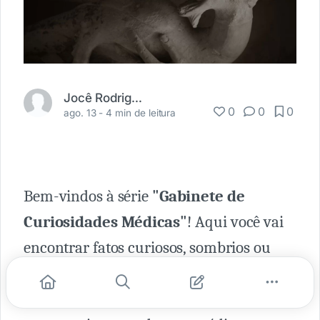
Jocê Rodrigues
0
0
0
ago. 13 -
4 min de leitura
Bem-vindos à série
"Gabinete de
Curiosidades Médicas"
! Aqui você vai
encontrar fatos curiosos, sombrios ou
interessantes sobre a história da
medicina e das artes. Prepare-se para um