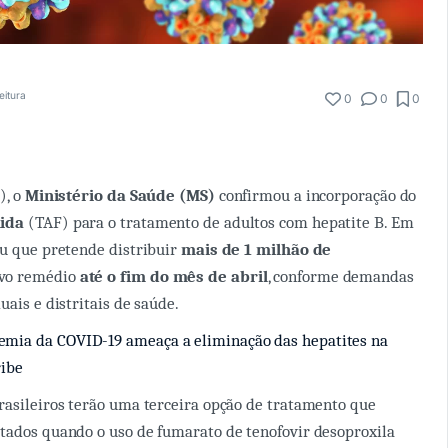
eitura
0
0
0
), o
Ministério da Saúde (MS)
confirmou a incorporação do
mida
(TAF) para o tratamento de adultos com hepatite B. Em
ou que pretende distribuir
mais de 1 milhão de
vo remédio
até o fim do mês de abril
, conforme demandas
uais e distritais de saúde.
mia da COVID-19 ameaça a eliminação das hepatites na
ribe
rasileiros terão uma terceira opção de tratamento que
tados quando o uso de fumarato de tenofovir desoproxila