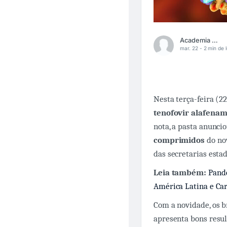
Academia Médica
mar. 22 -
2 min de l
Nesta terça-feira (22
tenofovir alafena
nota, a pasta anunci
comprimidos
do no
das secretarias estad
Leia também:
Pande
América Latina e Ca
Com a novidade, os b
apresenta bons resul