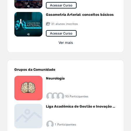
Acessar Curso
Gasometria Arterial: conceitos básicos
31 alunos inscritos
Acessar Curso
Ver mais
Grupos da Comunidade
Neurologia
93 Participantes
Liga Acadêmica de Gestão e Inovação Médica - LAGIM
1 Participantes