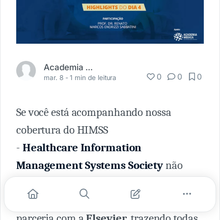
Academia Médica
0
0
0
mar. 8 -
1 min de leitura
Se você está acompanhando nossa
cobertura do HIMSS
-
Healthcare Information
Management Systems Society
não
pode perder mais este episódio produzido
pelo
Professor Renato Sabbatini
em
parceria com a
Elsevier
, trazendo todas