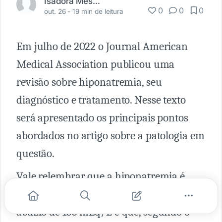
Isadora Mesadri
0
0
0
out. 26 -
19 min de leitura
Em julho de 2022 o Journal American
Medical Association publicou uma
revisão sobre hiponatremia, seu
diagnóstico e tratamento. Nesse texto
será apresentado os principais pontos
abordados no artigo sobre a patologia em
questão.
Vale relembrar que a hiponatremia é
definida como níveis de sódio sérico
abaixo de 135 mEq/L e que, segundo o