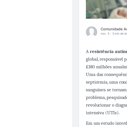
nov. 3 -
3 min de le
A
resistência anti
global, responsável 
£180 milhões anualm
Uma das consequênci
septicemia, uma cond
sanguínea se tornam 
problema, pesquisado
revolucionar o diagn
intensiva (UTIs).
Em um estudo interd