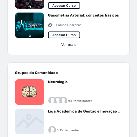
Acessar Curso
Gasometria Arterial: conceitos básicos
31 alunos inscritos
Acessar Curso
Ver mais
Grupos da Comunidade
Neurologia
93 Participantes
Liga Acadêmica de Gestão e Inovação Médica - LAGIM
1 Participantes