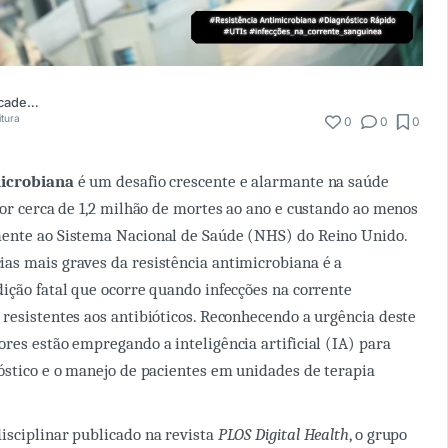
Comunidade Academia Médica
itura
0
0
0
microbiana
é um desafio crescente e alarmante na saúde
por cerca de 1,2 milhão de mortes ao ano e custando ao menos
ente ao Sistema Nacional de Saúde (NHS) do Reino Unido.
as mais graves da resistência antimicrobiana é a
ição fatal que ocorre quando infecções na corrente
resistentes aos antibióticos. Reconhecendo a urgência deste
res estão empregando a inteligência artificial (IA) para
óstico e o manejo de pacientes em unidades de terapia
isciplinar publicado na revista
PLOS Digital Health
, o grupo