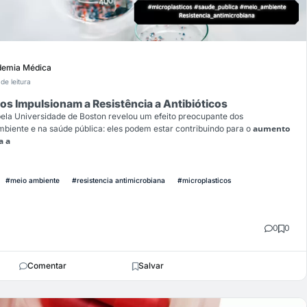
emia Médica
de leitura
s Impulsionam a Resistência a Antibióticos
ela Universidade de Boston revelou um efeito preocupante dos
aumento
mbiente e na saúde pública: eles podem estar contribuindo para o
a a
#meio ambiente
#resistencia antimicrobiana
#microplasticos
0
0
Comentar
Salvar