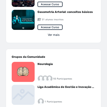
Acessar Curso
Gasometria Arterial: conceitos básicos
31 alunos inscritos
Acessar Curso
Ver mais
Grupos da Comunidade
Neurologia
93 Participantes
Liga Acadêmica de Gestão e Inovação Médica - LAGIM
1 Participantes