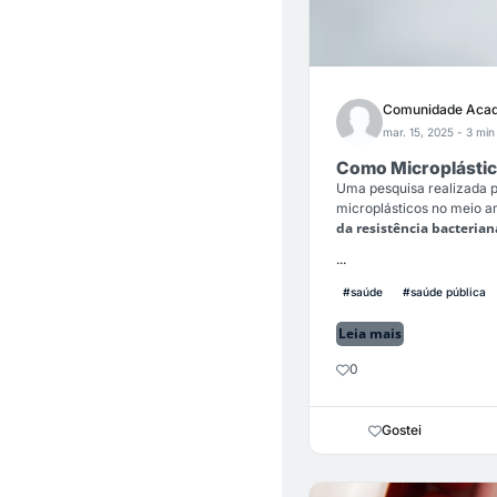
Comunidade Acad
mar. 15, 2025
- 3 min 
Como Microplástico
Uma pesquisa realizada p
microplásticos no meio a
da resistência bacterian
...
#saúde
#saúde pública
Leia mais
0
Gostei