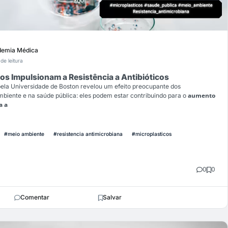
emia Médica
de leitura
s Impulsionam a Resistência a Antibióticos
ela Universidade de Boston revelou um efeito preocupante dos
aumento
mbiente e na saúde pública: eles podem estar contribuindo para o
a a
#meio ambiente
#resistencia antimicrobiana
#microplasticos
0
0
Comentar
Salvar