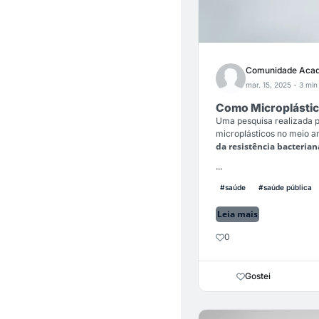
Comunidade Acad
mar. 15, 2025
- 3 min 
Como Microplástico
Uma pesquisa realizada p
microplásticos no meio a
da resistência bacterian
...
#saúde
#saúde pública
Leia mais
0
Gostei