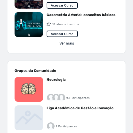
Acessar Curso
Gasometria Arterial: conceitos básicos
31 alunos inscritos
Acessar Curso
Ver mais
Grupos da Comunidade
Neurologia
93 Participantes
Liga Acadêmica de Gestão e Inovação Médica - LAGIM
1 Participantes