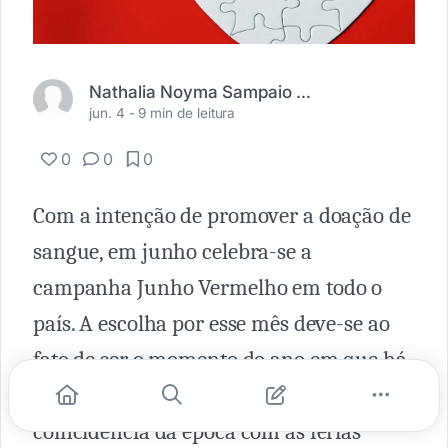
Nathalia Noyma Sampaio Magalhães
jun. 4 -
9 min de leitura
0
0
0
Com a intenção de promover a doação de
sangue, em junho celebra-se a
campanha Junho Vermelho em todo o
país. A escolha por esse mês deve-se ao
fato de ser o momento do ano em que há
menor comparecimento de doadores pela
coincidência da época com as férias